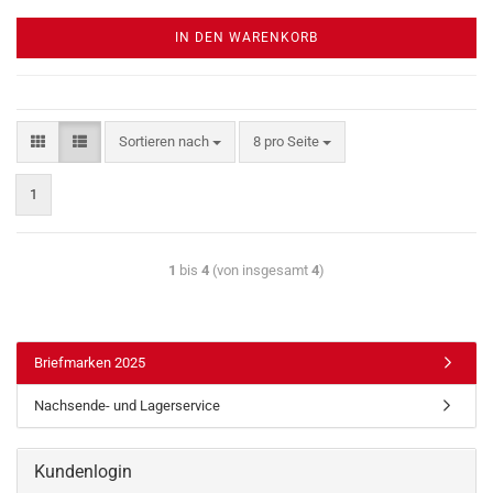
IN DEN WARENKORB
Sortieren nach
8 pro Seite
1
1
bis
4
(von insgesamt
4
)
Briefmarken 2025
Nachsende- und Lagerservice
Kundenlogin